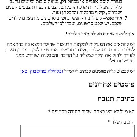
בעזרת קיסם אוזניים או מכחול דק, נעיצת סיכות ופייטים על גבי
קלקר, קיפול ניירות קרפ והדבקתם, צביעה בעזרת צבעים קטנים
ושבורים, קילוף מדבקות והדבקתן ועוד.
אוריגאמי
– קיפולי נייר- חפשו ביוטיוב סרטונים מותאמים לילדים
שלכם. יש שפע סרטונים, ועבדו לפי השלבים.
איך להשיג שיתוף פעולה מצד הילדים?
יש להתאים את הפעילות לתקופת הרגישות שהילד נימצא בה בהתאמה
לשלב ההתפתחותי שלהם, וליצור תרגילים אסתטיים לעין. כמו כן חשוב,
לעודד ולחזק את הילד שמצליח על הריכוז והסבלנות שנדרש ממנו
בפעילויות אלו.
יש לכם שאלות מוזמנים לכתוב לי למייל
ובקהילה בפייסבוק- כאן
.
פוסטים אחרונים
כתיבת תגובה
האימייל לא יוצג באתר.
שדות החובה מסומנים
*
התגובה שלך
*