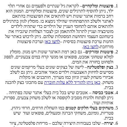
פינצטות ומלקחיים
– לקראת גיל שנתיים ולפעמים גם אחרי תלוי
ילד, ניתן להוסיף לתרגילים שונים, פינצטות ומלקחיים. המגוון הוא
רחב ברמות אתגר שונות ויש להתאים את הפינצטות בהתאם
לאתגר ולשלב ההתפתחותי שהילד נימצא בו. מומלץ לגוון בתרגילים
ולהתאים אותם לתחומי העניין של הילדים כדי שתהיה לילדים
מוטיבציה ועניין לתרגל ולהתאמן וכן לצבור הצלחות שיגבירו את
ביטחונם העצמי ותחושת המסוגלות שלהם. ניתן לרכוש באתר של
החנות ערכת פינצטות בסיסית –
לחצו כאן
וערכת פינצטות
מורחבת-
לחצו כאן
.
פיטטות ומזרקים
– גם כאן רמת האתגר שונות ויש מגוון. מומלץ
למלא שטחוני אמבט, פופאיט או מגשי קרח במים צבעוניים, לספוג
ולסחוט בחזרה את המים.
בצק ופלסטלינה
– לישה של בצקים שונים בעלי מרקמים שונים
מסייעים לחיזוק האצבעות וילדים מאוד אוהבים. ניתן גם לשלב
אביזרי משחק לעניין וגיוון כמו מערוך, חותכנים או מקלות
משחק.
כאן ניתן להוריד ללא עלות חוברת
עם מתכוני בצק להכנה
בבית.
אטבי כביסה
– אטבים שיש בכל בית בעלי אתגר שונה בפתיחה .
ניתן לפתוח ולהניח מסביב לקופסה או לשלב משחק צבעים, ספרות,
אותיות ועוד.
משחקים בעלי חלקים קטנים
כמו השחלת חרוזים, חרוזי גיהוץ,
פטריות, גומיגם, משחקי הברגה ומנעולים, פופאיט ועוד שיש
בבית.
יצירה
– שלבו בעבודות היצירה שלכם – מריחת פלסטלינה, ציור