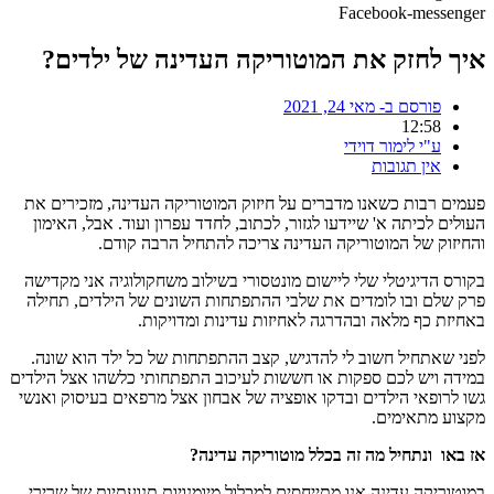
Facebook-messenger
איך לחזק את המוטוריקה העדינה של ילדים?
פורסם ב-
מאי 24, 2021
12:58
ע"י
לימור דוידי
אין תגובות
פעמים רבות כשאנו מדברים על חיזוק המוטוריקה העדינה, מזכירים את
העולים לכיתה א' שיידעו לגזור, לכתוב, לחדד עפרון ועוד. אבל, האימון
והחיזוק של המוטוריקה העדינה צריכה להתחיל הרבה קודם.
בקורס הדיגיטלי שלי ליישום מונטסורי בשילוב משחקולוגיה אני מקדישה
פרק שלם ובו לומדים את שלבי ההתפתחות השונים של הילדים, תחילה
באחיזת כף מלאה ובהדרגה לאחיזות עדינות ומדויקות.
לפני שאתחיל חשוב לי להדגיש, קצב ההתפתחות של כל ילד הוא שונה.
במידה ויש לכם ספקות או חששות לעיכוב התפתחותי כלשהו אצל הילדים
גשו לרופאי הילדים ובדקו אופציה של אבחון אצל מרפאים בעיסוק ואנשי
מקצוע מתאימים.
אז באו ונתחיל מה זה בכלל מוטוריקה עדינה?
במוטוריקה עדינה אנו מתייחסים למכלול מיומנויות תנועתיות של שרירי