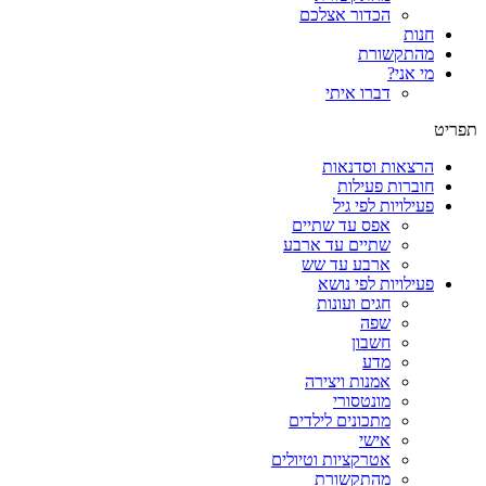
הכדור אצלכם
חנות
מהתקשורת
מי אני?
דברו איתי
תפריט
הרצאות וסדנאות
חוברות פעילות
פעילויות לפי גיל
אפס עד שתיים
שתיים עד ארבע
ארבע עד שש
פעילויות לפי נושא
חגים ועונות
שפה
חשבון
מדע
אמנות ויצירה
מונטסורי
מתכונים לילדים
אישי
אטרקציות וטיולים
מהתקשורת