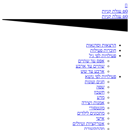
דלג
לתוכן
0
₪
עגלת קניות
0
₪
עגלת קניות
הרצאות וסדנאות
חוברות פעילות
פעילויות לפי גיל
אפס עד שתיים
שתיים עד ארבע
ארבע עד שש
פעילויות לפי נושא
חגים ועונות
שפה
חשבון
מדע
אמנות ויצירה
מונטסורי
מתכונים לילדים
אישי
אטרקציות וטיולים
מהתקשורת