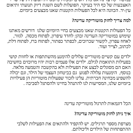
האצבעות של כף היד בעיקר, הפועלות לשם השגת דיוק תנועתי ותיאום
עין-יד. הכוונה היא לכל הפעולות הקטנות שאנו מבצעים ביומיום.
למה צריך לחזק מוטוריקה עדינה?
כל הפעולות הקטנות שאנו מבצעים בחיי היומיום שלנו דורשים מאתנו
שימוש במוטוריקה העדינה ובהן: לחדד עיפרון, לפתוח מכסה, לגזור,
לאחוז עפרון, לקשור שכרוכים, לכפתר כפתור, לפתוח ברז, לפתוח דלת,
לכתוב, לצייר ועוד.
ילדים עם קשיים מוטוריים עלולים להימנע מהשתתפות או לחוות קושי
בפעילות התואמת לגילם. ילדים אלו פעמים רבות יהיו מרוכזים בחשיבה
האם הם מסוגלים לבצע את הפעילות ולא בהקשבה והטמעה מלאה.
בנוסף, הימנעות עלולה לפגוע גם בביטחון העצמי של הילד, וגם יכולה
להשפיע מבחינה חברתית. עלינו לזכור שפעולות מוטוריות הן פעילויות
ביומיום שלנו, המסייעות לנו להתנהל בחיינו ולהסתגל לסביבה .
הכל
דוגמאות לתרגול מוטוריקה עדינה
איך ניתן לחזק מוטוריקה עדינה?
מצרפת מספר תרגילים. יש להקפיד ולהתאים את הפעילות לשלבי
ההתפתחות של הילדים וליכולתם.