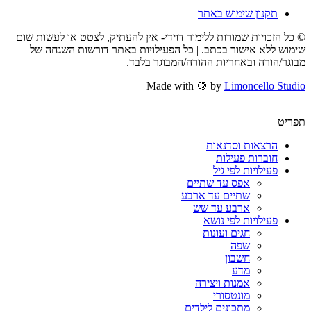
תקנון שימוש באתר
© כל הזכויות שמורות ללימור דוידי- אין להעתיק, לצטט או לעשות שום
שימוש ללא אישור בכתב. | כל הפעילויות באתר דורשות השגחה של
מבוגר/הורה ובאחריות ההורה/המבוגר בלבד.
Made with 🍋 by
Limoncello Studio
תפריט
הרצאות וסדנאות
חוברות פעילות
פעילויות לפי גיל
אפס עד שתיים
שתיים עד ארבע
ארבע עד שש
פעילויות לפי נושא
חגים ועונות
שפה
חשבון
מדע
אמנות ויצירה
מונטסורי
מתכונים לילדים