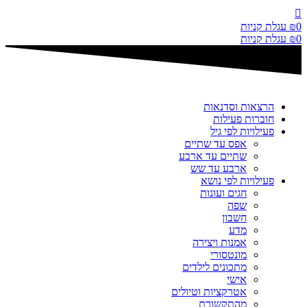
דלג
לתוכן
0
₪
עגלת קניות
0
₪
עגלת קניות
הרצאות וסדנאות
חוברות פעילות
פעילויות לפי גיל
אפס עד שתיים
שתיים עד ארבע
ארבע עד שש
פעילויות לפי נושא
חגים ועונות
שפה
חשבון
מדע
אמנות ויצירה
מונטסורי
מתכונים לילדים
אישי
אטרקציות וטיולים
מהתקשורת