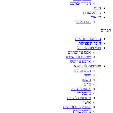
הכדור אצלכם
חנות
מהתקשורת
מי אני?
דברו איתי
תפריט
הרצאות וסדנאות
חוברות פעילות
פעילויות לפי גיל
אפס עד שתיים
שתיים עד ארבע
ארבע עד שש
פעילויות לפי נושא
חגים ועונות
שפה
חשבון
מדע
אמנות ויצירה
מונטסורי
מתכונים לילדים
אישי
אטרקציות וטיולים
מהתקשורת