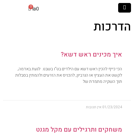
₪
0
הדרכות
איך מכינים ראש דשא?
הכי כייף להכין ראש דשא עם הילדים בט"ו בשבט. לגעת באדמה,
לקשט את העציץ או הגרביון, להכניס את הזרעים ולהמתין בסבלות
תוך השקיה מתמדת של
01/23/2024
אין תגובות
משחקים ותרגילים עם מקל מגנט