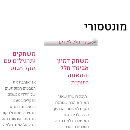
מונטסורי
משחקים
משחק דמיון
ותרגילים עם
אביזרי חלל
מקל מגנט
והתאמה
חזותית
אני אוהבת את
המבטים המופתעים
של הילדים כשהם
תיבה חושית שאני
נתקלים בפעם
מאוד אוהבת שנותנת
הראשונה במגנט.
מקום למשחקי הדמיון
מנסים לפענח ולחקור
של הילדים, וגם
מה מתרחש שם במגע
מאפשרות למידה של
הזה של המגנט ולמה
מושגים חדשים: