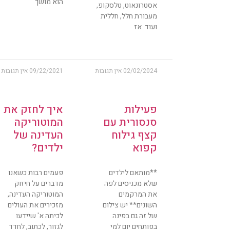
הוא מושך
אסטרונאוט, טלסקופ,
מעבורת חלל, חללית
ועוד. אז
02/02/2024
אין תגובות
09/22/2021
אין תגובות
פעילות
איך לחזק את
סנסורית עם
המוטוריקה
קצף גילוח
העדינה של
קפוא
ילדים?
**מותאם לילדים
פעמים רבות כשאנו
שלא מכניסים לפה
מדברים על חיזוק
את המרקמים
המוטוריקה העדינה,
השונים** יש צילום
מזכירים את העולים
של זה גם בפינה
לכיתה א' שיידעו
בפותחים יום למי
לגזור, לכתוב, לחדד