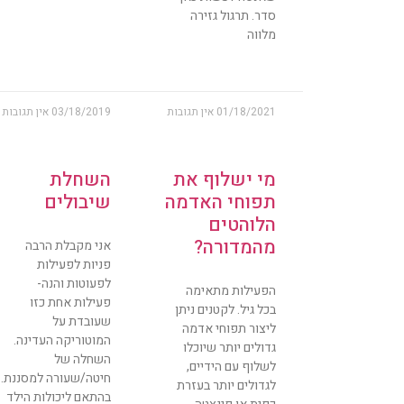
סדר. תרגול גזירה
מלווה
01/18/2021
אין תגובות
03/18/2019
אין תגובות
מי ישלוף את
השחלת
תפוחי האדמה
שיבולים
הלוהטים
מהמדורה?
אני מקבלת הרבה
פניות לפעילות
לפעוטות והנה-
הפעילות מתאימה
פעילות אחת כזו
בכל גיל. לקטנים ניתן
שעובדת על
ליצור תפוחי אדמה
המוטוריקה העדינה.
גדולים יותר שיוכלו
השחלה של
לשלוף עם הידיים,
חיטה/שעורה למסננת.
לגדולים יותר בעזרת
בהתאם ליכולות הילד