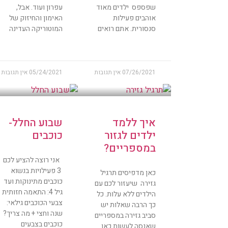
שפספס ילדים מאוד
עפרון ועוד. אבל,
אוהבים פעילות
האימון והחיזוק של
סנסורית. אתם רואים
המוטוריקה העדינה
07/26/2021
אין תגובות
05/24/2021
אין תגובות
איך ללמד
שבוע החלל-
ילדים לגזור
כוכבים
במספריים?
אני רוצה להציע לכם
3 פעילויות בנשוא
כאן מדפיסים תרגיל
כוכבים מתינוקות ועד
גזירה שיעזור לכם עם
גיל 4: התאמה חזותית
הילדים ללא עלות. כל
צבעי הכוכבים גילאי:
כך הרבה שאלות יש
שנה וחצי + מה צריך?
סביב גזירה במספריים
כוכבים בצבעים
שאנסה לעשות כאן