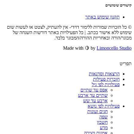
קישורים שימושיים
תקנון שימוש באתר
© כל הזכויות שמורות ללימור דוידי- אין להעתיק, לצטט או לעשות שום
שימוש ללא אישור בכתב. | כל הפעילויות באתר דורשות השגחה של
מבוגר/הורה ובאחריות ההורה/המבוגר בלבד.
Made with 🍋 by
Limoncello Studio
תפריט
הרצאות וסדנאות
חוברות פעילות
פעילויות לפי גיל
אפס עד שתיים
שתיים עד ארבע
ארבע עד שש
פעילויות לפי נושא
חגים ועונות
שפה
חשבון
מדע
אמנות ויצירה