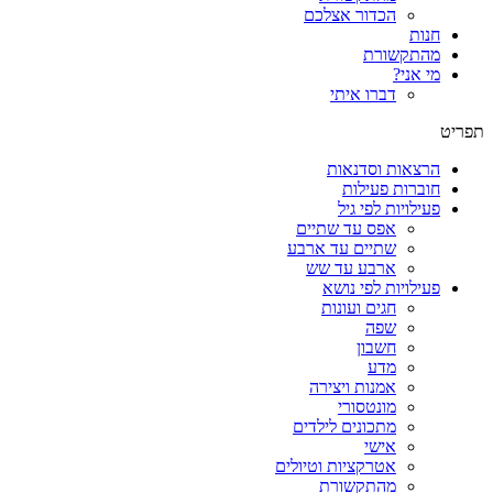
הכדור אצלכם
חנות
מהתקשורת
מי אני?
דברו איתי
תפריט
הרצאות וסדנאות
חוברות פעילות
פעילויות לפי גיל
אפס עד שתיים
שתיים עד ארבע
ארבע עד שש
פעילויות לפי נושא
חגים ועונות
שפה
חשבון
מדע
אמנות ויצירה
מונטסורי
מתכונים לילדים
אישי
אטרקציות וטיולים
מהתקשורת