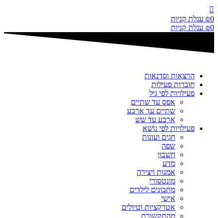
דלג
לתוכן
0
₪
עגלת קניות
0
₪
עגלת קניות
הרצאות וסדנאות
חוברות פעילות
פעילויות לפי גיל
אפס עד שתיים
שתיים עד ארבע
ארבע עד שש
פעילויות לפי נושא
חגים ועונות
שפה
חשבון
מדע
אמנות ויצירה
מונטסורי
מתכונים לילדים
אישי
אטרקציות וטיולים
מהתקשורת