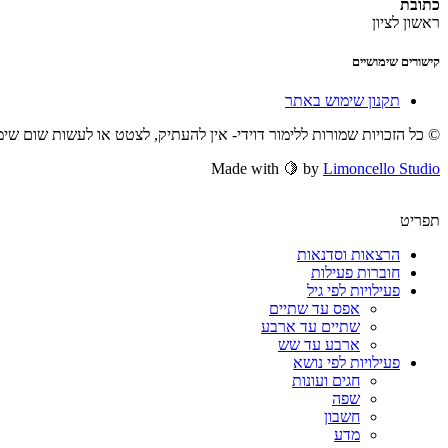
כתובת
ראשון לציון
קישורים שימושיים
תקנון שימוש באתר
© כל הזכויות שמורות ללימור דוידי- אין להעתיק, לצטט או לעשות שום שי
Made with 🍋 by
Limoncello Studio
תפריט
הרצאות וסדנאות
חוברות פעילות
פעילויות לפי גיל
אפס עד שתיים
שתיים עד ארבע
ארבע עד שש
פעילויות לפי נושא
חגים ועונות
שפה
חשבון
מדע