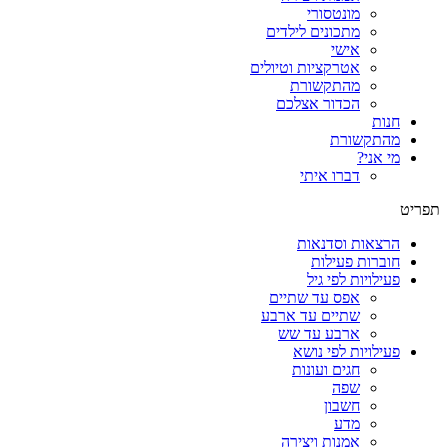
מונטסורי
מתכונים לילדים
אישי
אטרקציות וטיולים
מהתקשורת
הכדור אצלכם
חנות
מהתקשורת
מי אני?
דברו איתי
תפריט
הרצאות וסדנאות
חוברות פעילות
פעילויות לפי גיל
אפס עד שתיים
שתיים עד ארבע
ארבע עד שש
פעילויות לפי נושא
חגים ועונות
שפה
חשבון
מדע
אמנות ויצירה