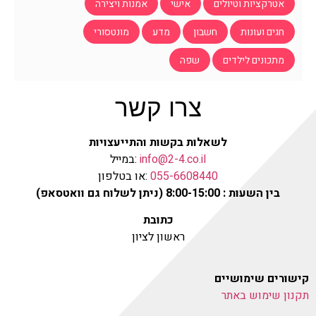
אטרקציות וטיולים
אישי
אמנות ויצירה
חגים ועונות
חשבון
מדע
מונטסורי
מתכונים לילדים
שפה
צרו קשר
לשאלות בקשות והתייעצויות
info@2-4.co.il
:במייל
055-6608440
:או בטלפון
בין השעות : 8:00-15:00 (ניתן לשלוח גם וואטסאפ)
כתובת
ראשון לציון
קישורים שימושיים
תקנון שימוש באתר