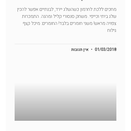
מחכים ללכת לחרמון כשהשלג יירד, לבנתיים אפשר להכין
שלג ביתי וכייפי. משחק סנסורי קליל ומהנה. התמכרות
צפויה מראש! משני חומרים בלבד! החומרים: מיכל קצף
גילוח
01/03/2018
אין תגובות