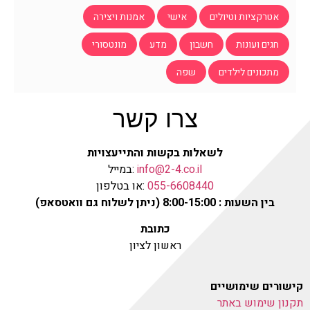
אטרקציות וטיולים
אישי
אמנות ויצירה
חגים ועונות
חשבון
מדע
מונטסורי
מתכונים לילדים
שפה
צרו קשר
לשאלות בקשות והתייעצויות
info@2-4.co.il
:במייל
055-6608440
:או בטלפון
בין השעות : 8:00-15:00 (ניתן לשלוח גם וואטסאפ)
כתובת
ראשון לציון
קישורים שימושיים
תקנון שימוש באתר