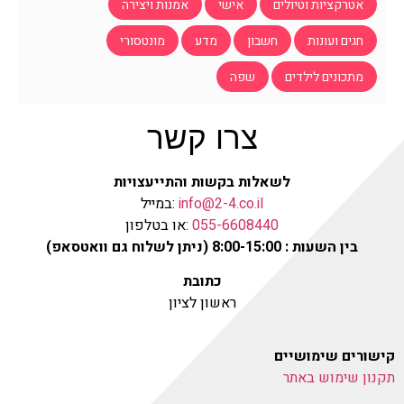
אטרקציות וטיולים
אישי
אמנות ויצירה
חגים ועונות
חשבון
מדע
מונטסורי
מתכונים לילדים
שפה
צרו קשר
לשאלות בקשות והתייעצויות
info@2-4.co.il
:במייל
055-6608440
:או בטלפון
בין השעות : 8:00-15:00 (ניתן לשלוח גם וואטסאפ)
כתובת
ראשון לציון
קישורים שימושיים
תקנון שימוש באתר