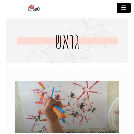
₪
0
גואש