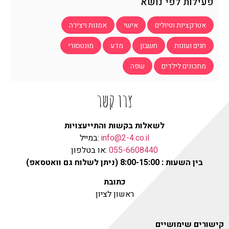
פעילות לפי נושא
אטרקציות וטיולים
אישי
אמנות ויצירה
חגים ועונות
חשבון
מדע
מונטסורי
מתכונים לילדים
שפה
צרו קשר
לשאלות בקשות והתייעצויות
info@2-4.co.il
:במייל
055-6608440
:או בטלפון
בין השעות : 8:00-15:00 (ניתן לשלוח גם וואטסאפ)
כתובת
ראשון לציון
קישורים שימושיים