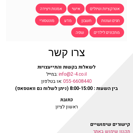
אטרקציות וטיולים
אישי
אמנות ויצירה
חגים ועונות
חשבון
מדע
מונטסורי
מתכונים לילדים
שפה
צרו קשר
לשאלות בקשות והתייעצויות
info@2-4.co.il
:במייל
055-6608440
:או בטלפון
בין השעות : 8:00-15:00 (ניתן לשלוח גם וואטסאפ)
כתובת
ראשון לציון
קישורים שימושיים
תקנון שימוש באתר