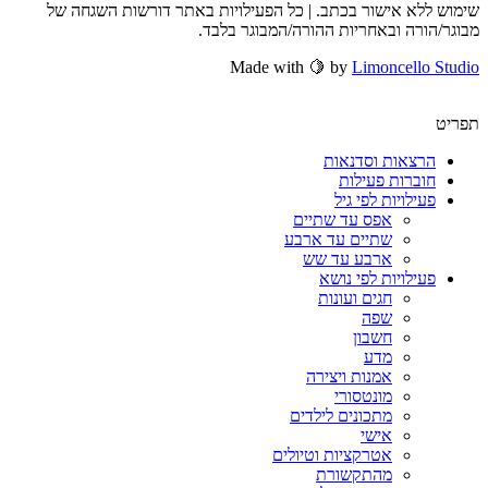
שימוש ללא אישור בכתב. | כל הפעילויות באתר דורשות השגחה של
מבוגר/הורה ובאחריות ההורה/המבוגר בלבד.
Made with 🍋 by
Limoncello Studio
תפריט
הרצאות וסדנאות
חוברות פעילות
פעילויות לפי גיל
אפס עד שתיים
שתיים עד ארבע
ארבע עד שש
פעילויות לפי נושא
חגים ועונות
שפה
חשבון
מדע
אמנות ויצירה
מונטסורי
מתכונים לילדים
אישי
אטרקציות וטיולים
מהתקשורת