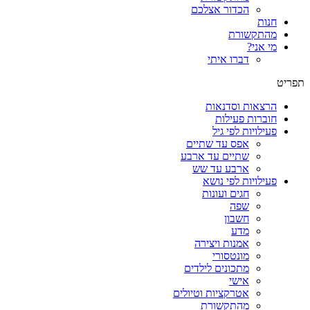
הכדור אצלכם
חנות
מהתקשורת
מי אני?
דברו איתי
תפריט
הרצאות וסדנאות
חוברות פעילות
פעילויות לפי גיל
אפס עד שתיים
שתיים עד ארבע
ארבע עד שש
פעילויות לפי נושא
חגים ועונות
שפה
חשבון
מדע
אמנות ויצירה
מונטסורי
מתכונים לילדים
אישי
אטרקציות וטיולים
מהתקשורת