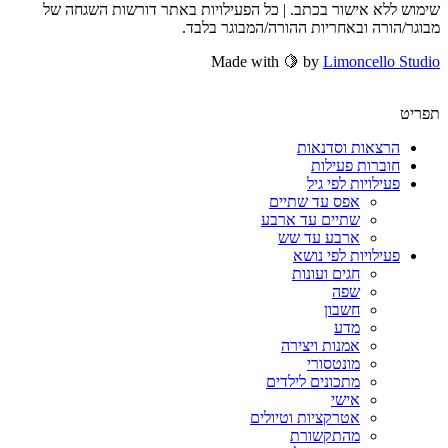
שימוש ללא אישור בכתב. | כל הפעילויות באתר דורשות השגחה של
מבוגר/הורה ובאחריות ההורה/המבוגר בלבד.
Made with 🍋 by
Limoncello Studio
תפריט
הרצאות וסדנאות
חוברות פעילות
פעילויות לפי גיל
אפס עד שתיים
שתיים עד ארבע
ארבע עד שש
פעילויות לפי נושא
חגים ועונות
שפה
חשבון
מדע
אמנות ויצירה
מונטסורי
מתכונים לילדים
אישי
אטרקציות וטיולים
מהתקשורת