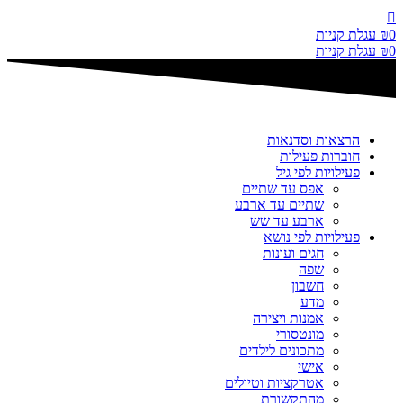
דלג
לתוכן
0
₪
עגלת קניות
0
₪
עגלת קניות
הרצאות וסדנאות
חוברות פעילות
פעילויות לפי גיל
אפס עד שתיים
שתיים עד ארבע
ארבע עד שש
פעילויות לפי נושא
חגים ועונות
שפה
חשבון
מדע
אמנות ויצירה
מונטסורי
מתכונים לילדים
אישי
אטרקציות וטיולים
מהתקשורת