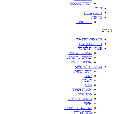
הכדור אצלכם
חנות
מהתקשורת
מי אני?
דברו איתי
תפריט
הרצאות וסדנאות
חוברות פעילות
פעילויות לפי גיל
אפס עד שתיים
שתיים עד ארבע
ארבע עד שש
פעילויות לפי נושא
חגים ועונות
שפה
חשבון
מדע
אמנות ויצירה
מונטסורי
מתכונים לילדים
אישי
אטרקציות וטיולים
מהתקשורת