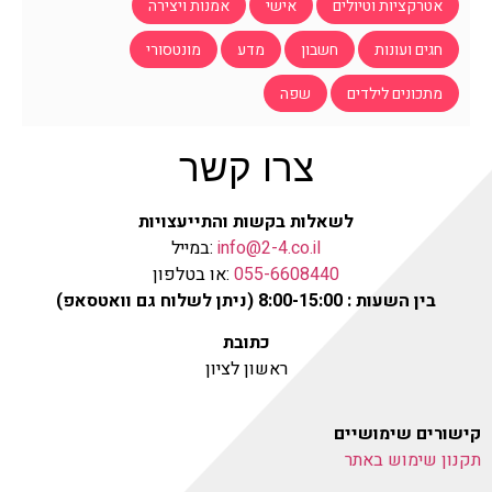
אטרקציות וטיולים
אישי
אמנות ויצירה
חגים ועונות
חשבון
מדע
מונטסורי
מתכונים לילדים
שפה
צרו קשר
לשאלות בקשות והתייעצויות
info@2-4.co.il
:במייל
055-6608440
:או בטלפון
בין השעות : 8:00-15:00 (ניתן לשלוח גם וואטסאפ)
כתובת
ראשון לציון
קישורים שימושיים
תקנון שימוש באתר