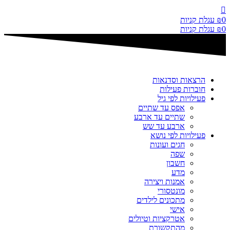
דלג
לתוכן
0
₪
עגלת קניות
0
₪
עגלת קניות
הרצאות וסדנאות
חוברות פעילות
פעילויות לפי גיל
אפס עד שתיים
שתיים עד ארבע
ארבע עד שש
פעילויות לפי נושא
חגים ועונות
שפה
חשבון
מדע
אמנות ויצירה
מונטסורי
מתכונים לילדים
אישי
אטרקציות וטיולים
מהתקשורת