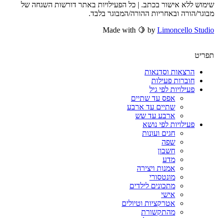
שימוש ללא אישור בכתב. | כל הפעילויות באתר דורשות השגחה של
מבוגר/הורה ובאחריות ההורה/המבוגר בלבד.
Made with 🍋 by
Limoncello Studio
תפריט
הרצאות וסדנאות
חוברות פעילות
פעילויות לפי גיל
אפס עד שתיים
שתיים עד ארבע
ארבע עד שש
פעילויות לפי נושא
חגים ועונות
שפה
חשבון
מדע
אמנות ויצירה
מונטסורי
מתכונים לילדים
אישי
אטרקציות וטיולים
מהתקשורת