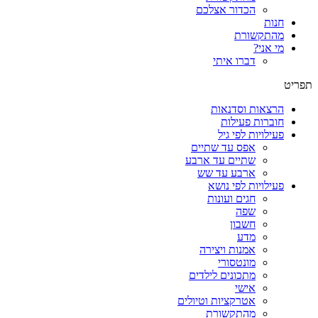
הכדור אצלכם
חנות
מהתקשורת
מי אני?
דברו איתי
תפריט
הרצאות וסדנאות
חוברות פעילות
פעילויות לפי גיל
אפס עד שתיים
שתיים עד ארבע
ארבע עד שש
פעילויות לפי נושא
חגים ועונות
שפה
חשבון
מדע
אמנות ויצירה
מונטסורי
מתכונים לילדים
אישי
אטרקציות וטיולים
מהתקשורת