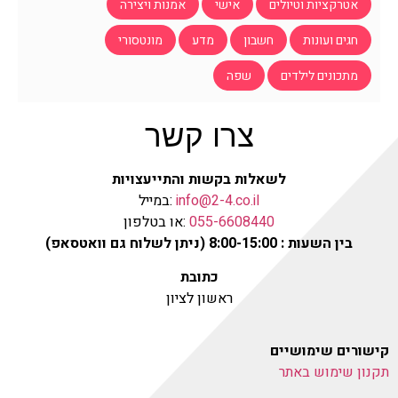
אטרקציות וטיולים
אישי
אמנות ויצירה
חגים ועונות
חשבון
מדע
מונטסורי
מתכונים לילדים
שפה
צרו קשר
לשאלות בקשות והתייעצויות
info@2-4.co.il
:במייל
055-6608440
:או בטלפון
בין השעות : 8:00-15:00 (ניתן לשלוח גם וואטסאפ)
כתובת
ראשון לציון
קישורים שימושיים
תקנון שימוש באתר