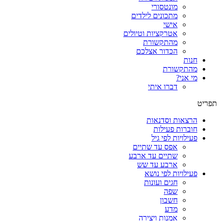
מונטסורי
מתכונים לילדים
אישי
אטרקציות וטיולים
מהתקשורת
הכדור אצלכם
חנות
מהתקשורת
מי אני?
דברו איתי
תפריט
הרצאות וסדנאות
חוברות פעילות
פעילויות לפי גיל
אפס עד שתיים
שתיים עד ארבע
ארבע עד שש
פעילויות לפי נושא
חגים ועונות
שפה
חשבון
מדע
אמנות ויצירה