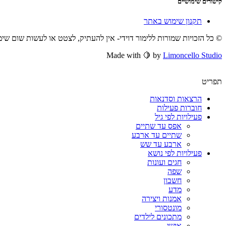
קישורים שימושיים
תקנון שימוש באתר
© כל הזכויות שמורות ללימור דוידי- אין להעתיק, לצטט או לעשות שום שי
Made with 🍋 by
Limoncello Studio
תפריט
הרצאות וסדנאות
חוברות פעילות
פעילויות לפי גיל
אפס עד שתיים
שתיים עד ארבע
ארבע עד שש
פעילויות לפי נושא
חגים ועונות
שפה
חשבון
מדע
אמנות ויצירה
מונטסורי
מתכונים לילדים
אישי