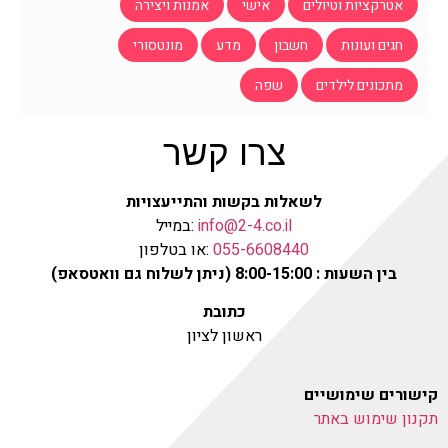
אטרקציות וטיולים
אישי
אמנות ויצירה
חגים ועונות
חשבון
מדע
מונטסורי
מתכונים לילדים
שפה
צרו קשר
לשאלות בקשות והתייעצויות
info@2-4.co.il
:במייל
055-6608440
:או בטלפון
בין השעות : 8:00-15:00 (ניתן לשלוח גם וואטסאפ)
כתובת
ראשון לציון
קישורים שימושיים
תקנון שימוש באתר