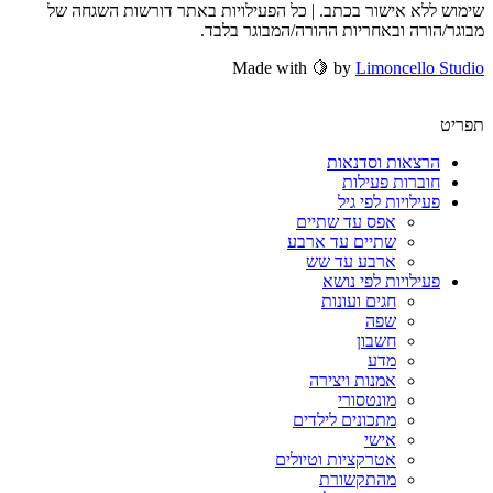
שימוש ללא אישור בכתב. | כל הפעילויות באתר דורשות השגחה של
מבוגר/הורה ובאחריות ההורה/המבוגר בלבד.
Made with 🍋 by
Limoncello Studio
תפריט
הרצאות וסדנאות
חוברות פעילות
פעילויות לפי גיל
אפס עד שתיים
שתיים עד ארבע
ארבע עד שש
פעילויות לפי נושא
חגים ועונות
שפה
חשבון
מדע
אמנות ויצירה
מונטסורי
מתכונים לילדים
אישי
אטרקציות וטיולים
מהתקשורת