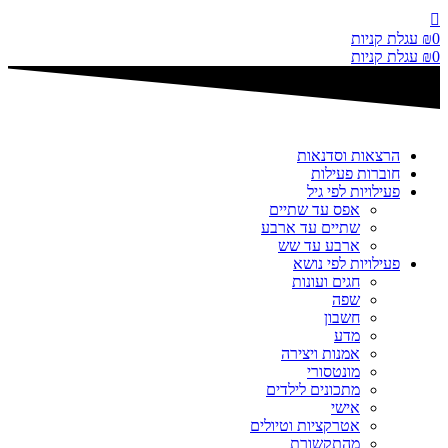
דלג
לתוכן
0
₪
עגלת קניות
0
₪
עגלת קניות
הרצאות וסדנאות
חוברות פעילות
פעילויות לפי גיל
אפס עד שתיים
שתיים עד ארבע
ארבע עד שש
פעילויות לפי נושא
חגים ועונות
שפה
חשבון
מדע
אמנות ויצירה
מונטסורי
מתכונים לילדים
אישי
אטרקציות וטיולים
מהתקשורת