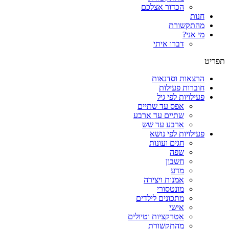
הכדור אצלכם
חנות
מהתקשורת
מי אני?
דברו איתי
תפריט
הרצאות וסדנאות
חוברות פעילות
פעילויות לפי גיל
אפס עד שתיים
שתיים עד ארבע
ארבע עד שש
פעילויות לפי נושא
חגים ועונות
שפה
חשבון
מדע
אמנות ויצירה
מונטסורי
מתכונים לילדים
אישי
אטרקציות וטיולים
מהתקשורת