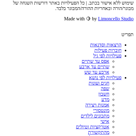
שימוש ללא אישור בכתב. | כל הפעילויות באתר דורשות השגחה של
מבוגר/הורה ובאחריות ההורה/המבוגר בלבד.
Made with 🍋 by
Limoncello Studio
תפריט
הרצאות וסדנאות
חוברות פעילות
פעילויות לפי גיל
אפס עד שתיים
שתיים עד ארבע
ארבע עד שש
פעילויות לפי נושא
חגים ועונות
שפה
חשבון
מדע
אמנות ויצירה
מונטסורי
מתכונים לילדים
אישי
אטרקציות וטיולים
מהתקשורת