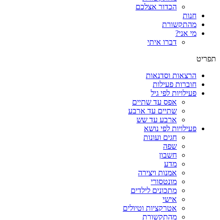
הכדור אצלכם
חנות
מהתקשורת
מי אני?
דברו איתי
תפריט
הרצאות וסדנאות
חוברות פעילות
פעילויות לפי גיל
אפס עד שתיים
שתיים עד ארבע
ארבע עד שש
פעילויות לפי נושא
חגים ועונות
שפה
חשבון
מדע
אמנות ויצירה
מונטסורי
מתכונים לילדים
אישי
אטרקציות וטיולים
מהתקשורת