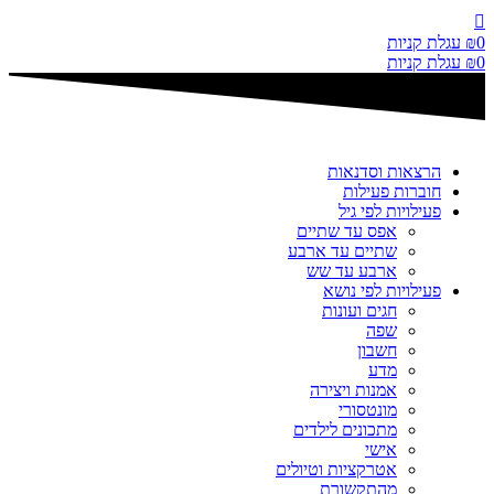
דלג
לתוכן
0
₪
עגלת קניות
0
₪
עגלת קניות
הרצאות וסדנאות
חוברות פעילות
פעילויות לפי גיל
אפס עד שתיים
שתיים עד ארבע
ארבע עד שש
פעילויות לפי נושא
חגים ועונות
שפה
חשבון
מדע
אמנות ויצירה
מונטסורי
מתכונים לילדים
אישי
אטרקציות וטיולים
מהתקשורת