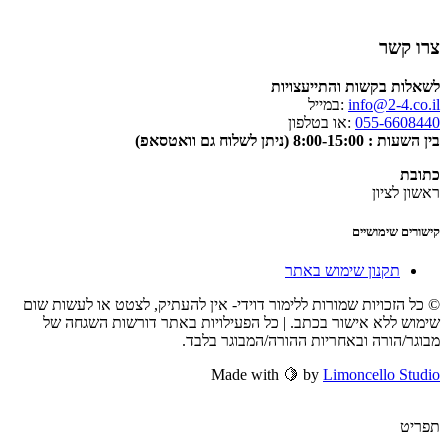
צרו קשר
לשאלות בקשות והתייעצויות
info@2-4.co.il
:במייל
055-6608440
:או בטלפון
בין השעות : 8:00-15:00 (ניתן לשלוח גם וואטסאפ)
כתובת
ראשון לציון
קישורים שימושיים
תקנון שימוש באתר
© כל הזכויות שמורות ללימור דוידי- אין להעתיק, לצטט או לעשות שום
שימוש ללא אישור בכתב. | כל הפעילויות באתר דורשות השגחה של
מבוגר/הורה ובאחריות ההורה/המבוגר בלבד.
Made with 🍋 by
Limoncello Studio
תפריט