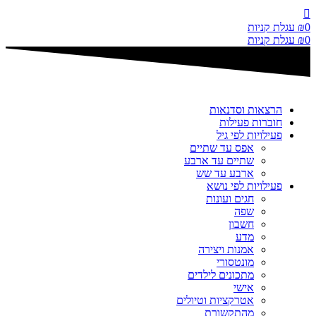
דלג
לתוכן
0
₪
עגלת קניות
0
₪
עגלת קניות
הרצאות וסדנאות
חוברות פעילות
פעילויות לפי גיל
אפס עד שתיים
שתיים עד ארבע
ארבע עד שש
פעילויות לפי נושא
חגים ועונות
שפה
חשבון
מדע
אמנות ויצירה
מונטסורי
מתכונים לילדים
אישי
אטרקציות וטיולים
מהתקשורת