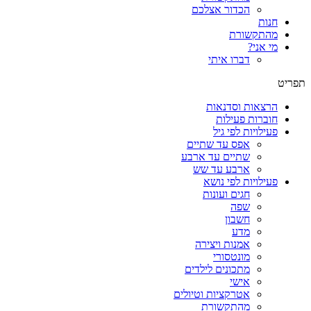
הכדור אצלכם
חנות
מהתקשורת
מי אני?
דברו איתי
תפריט
הרצאות וסדנאות
חוברות פעילות
פעילויות לפי גיל
אפס עד שתיים
שתיים עד ארבע
ארבע עד שש
פעילויות לפי נושא
חגים ועונות
שפה
חשבון
מדע
אמנות ויצירה
מונטסורי
מתכונים לילדים
אישי
אטרקציות וטיולים
מהתקשורת