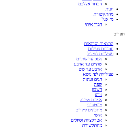
הכדור אצלכם
חנות
מהתקשורת
מי אני?
דברו איתי
תפריט
הרצאות וסדנאות
חוברות פעילות
פעילויות לפי גיל
אפס עד שתיים
שתיים עד ארבע
ארבע עד שש
פעילויות לפי נושא
חגים ועונות
שפה
חשבון
מדע
אמנות ויצירה
מונטסורי
מתכונים לילדים
אישי
אטרקציות וטיולים
מהתקשורת