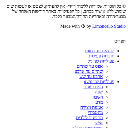
© כל הזכויות שמורות ללימור דוידי- אין להעתיק, לצטט או לעשות שום
שימוש ללא אישור בכתב. | כל הפעילויות באתר דורשות השגחה של
מבוגר/הורה ובאחריות ההורה/המבוגר בלבד.
Made with 🍋 by
Limoncello Studio
תפריט
הרצאות וסדנאות
חוברות פעילות
פעילויות לפי גיל
אפס עד שתיים
שתיים עד ארבע
ארבע עד שש
פעילויות לפי נושא
חגים ועונות
שפה
חשבון
מדע
אמנות ויצירה
מונטסורי
מתכונים לילדים
אישי
אטרקציות וטיולים