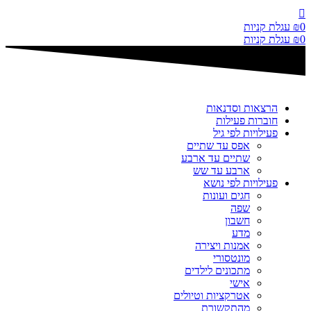
דלג
לתוכן
0
₪
עגלת קניות
0
₪
עגלת קניות
הרצאות וסדנאות
חוברות פעילות
פעילויות לפי גיל
אפס עד שתיים
שתיים עד ארבע
ארבע עד שש
פעילויות לפי נושא
חגים ועונות
שפה
חשבון
מדע
אמנות ויצירה
מונטסורי
מתכונים לילדים
אישי
אטרקציות וטיולים
מהתקשורת