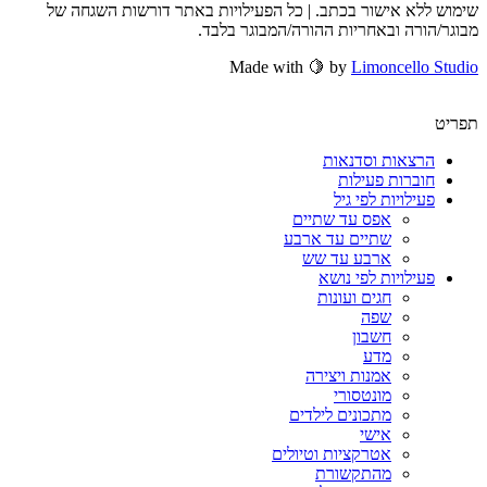
שימוש ללא אישור בכתב. | כל הפעילויות באתר דורשות השגחה של
מבוגר/הורה ובאחריות ההורה/המבוגר בלבד.
Made with 🍋 by
Limoncello Studio
תפריט
הרצאות וסדנאות
חוברות פעילות
פעילויות לפי גיל
אפס עד שתיים
שתיים עד ארבע
ארבע עד שש
פעילויות לפי נושא
חגים ועונות
שפה
חשבון
מדע
אמנות ויצירה
מונטסורי
מתכונים לילדים
אישי
אטרקציות וטיולים
מהתקשורת