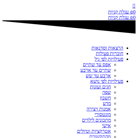
דלג
לתוכן
0
₪
עגלת קניות
0
₪
עגלת קניות
הרצאות וסדנאות
חוברות פעילות
פעילויות לפי גיל
אפס עד שתיים
שתיים עד ארבע
ארבע עד שש
פעילויות לפי נושא
חגים ועונות
שפה
חשבון
מדע
אמנות ויצירה
מונטסורי
מתכונים לילדים
אישי
אטרקציות וטיולים
מהתקשורת