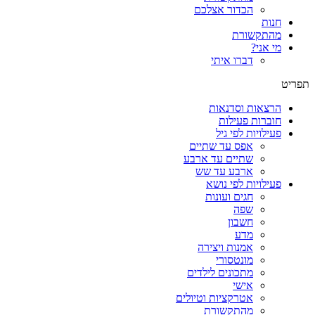
הכדור אצלכם
חנות
מהתקשורת
מי אני?
דברו איתי
תפריט
הרצאות וסדנאות
חוברות פעילות
פעילויות לפי גיל
אפס עד שתיים
שתיים עד ארבע
ארבע עד שש
פעילויות לפי נושא
חגים ועונות
שפה
חשבון
מדע
אמנות ויצירה
מונטסורי
מתכונים לילדים
אישי
אטרקציות וטיולים
מהתקשורת