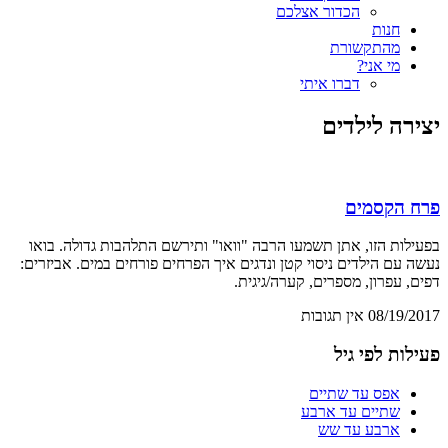
הכדור אצלכם
חנות
מהתקשורת
מי אני?
דברו איתי
יצירה לילדים
פרח הקסמים
בפעילות הזו, אתן תשמעו הרבה "וואו" ותירשם התלהבות גדולה. בואו
נעשה עם הילדים ניסוי קטן ונדגים איך הפרחים פורחים במים. אביזרים:
דפים, עפרון, מספרים, קערה/גיגית.
08/19/2017
אין תגובות
פעילות לפי גיל
אפס עד שתיים
שתיים עד ארבע
ארבע עד שש