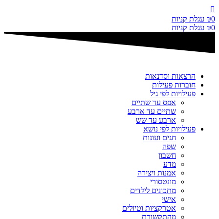
דלג
לתוכן
0
₪
עגלת קניות
0
₪
עגלת קניות
הרצאות וסדנאות
חוברות פעילות
פעילויות לפי גיל
אפס עד שתיים
שתיים עד ארבע
ארבע עד שש
פעילויות לפי נושא
חגים ועונות
שפה
חשבון
מדע
אמנות ויצירה
מונטסורי
מתכונים לילדים
אישי
אטרקציות וטיולים
מהתקשורת