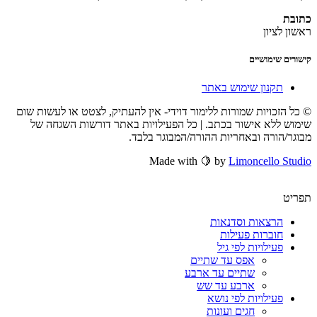
כתובת
ראשון לציון
קישורים שימושיים
תקנון שימוש באתר
© כל הזכויות שמורות ללימור דוידי- אין להעתיק, לצטט או לעשות שום
שימוש ללא אישור בכתב. | כל הפעילויות באתר דורשות השגחה של
מבוגר/הורה ובאחריות ההורה/המבוגר בלבד.
Made with 🍋 by
Limoncello Studio
תפריט
הרצאות וסדנאות
חוברות פעילות
פעילויות לפי גיל
אפס עד שתיים
שתיים עד ארבע
ארבע עד שש
פעילויות לפי נושא
חגים ועונות