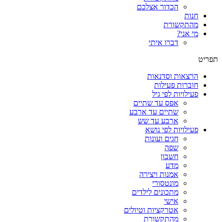
הכדור אצלכם
חנות
מהתקשורת
מי אני?
דברו איתי
תפריט
הרצאות וסדנאות
חוברות פעילות
פעילויות לפי גיל
אפס עד שתיים
שתיים עד ארבע
ארבע עד שש
פעילויות לפי נושא
חגים ועונות
שפה
חשבון
מדע
אמנות ויצירה
מונטסורי
מתכונים לילדים
אישי
אטרקציות וטיולים
מהתקשורת