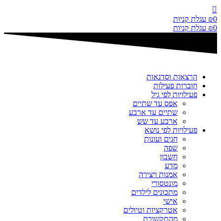
דלג
לתוכן
0
₪
עגלת קניות
0
₪
עגלת קניות
הרצאות וסדנאות
חוברות פעילות
פעילויות לפי גיל
אפס עד שתיים
שתיים עד ארבע
ארבע עד שש
פעילויות לפי נושא
חגים ועונות
שפה
חשבון
מדע
אמנות ויצירה
מונטסורי
מתכונים לילדים
אישי
אטרקציות וטיולים
מהתקשורת