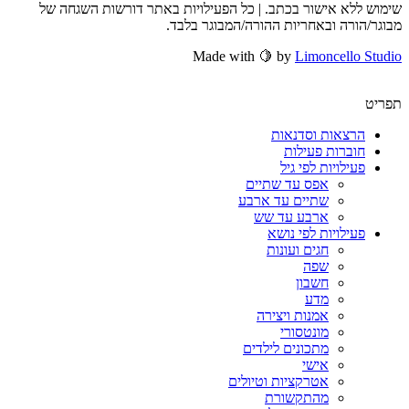
שימוש ללא אישור בכתב. | כל הפעילויות באתר דורשות השגחה של
מבוגר/הורה ובאחריות ההורה/המבוגר בלבד.
Made with 🍋 by
Limoncello Studio
תפריט
הרצאות וסדנאות
חוברות פעילות
פעילויות לפי גיל
אפס עד שתיים
שתיים עד ארבע
ארבע עד שש
פעילויות לפי נושא
חגים ועונות
שפה
חשבון
מדע
אמנות ויצירה
מונטסורי
מתכונים לילדים
אישי
אטרקציות וטיולים
מהתקשורת