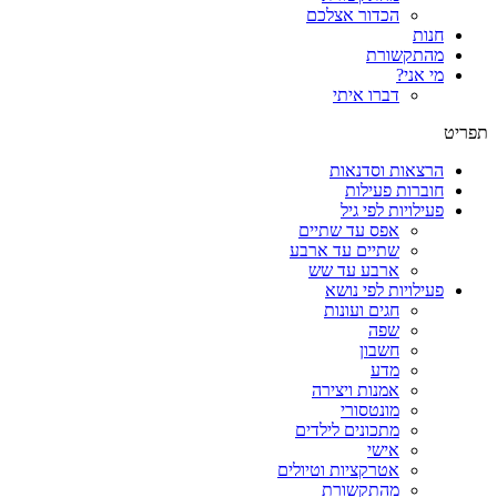
הכדור אצלכם
חנות
מהתקשורת
מי אני?
דברו איתי
תפריט
הרצאות וסדנאות
חוברות פעילות
פעילויות לפי גיל
אפס עד שתיים
שתיים עד ארבע
ארבע עד שש
פעילויות לפי נושא
חגים ועונות
שפה
חשבון
מדע
אמנות ויצירה
מונטסורי
מתכונים לילדים
אישי
אטרקציות וטיולים
מהתקשורת