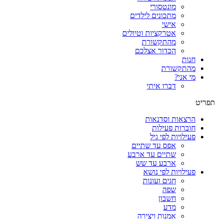
מונטסורי
מתכונים לילדים
אישי
אטרקציות וטיולים
מהתקשורת
הכדור אצלכם
חנות
מהתקשורת
מי אני?
דברו איתי
תפריט
הרצאות וסדנאות
חוברות פעילות
פעילויות לפי גיל
אפס עד שתיים
שתיים עד ארבע
ארבע עד שש
פעילויות לפי נושא
חגים ועונות
שפה
חשבון
מדע
אמנות ויצירה