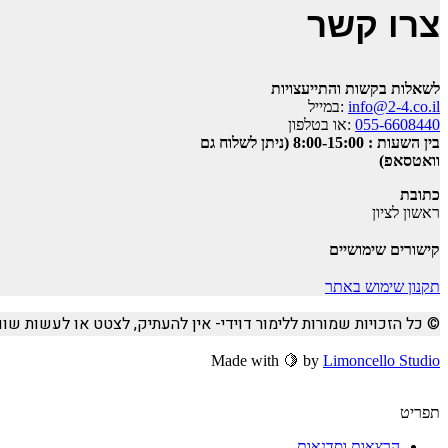
צרו קשר
לשאלות בקשות והתייעצויות
info@2-4.co.il
:במייל
055-6608440
:או בטלפון
בין השעות : 8:00-15:00 (ניתן לשלוח גם
וואטסאפ)
כתובת
ראשון לציון
קישורים שימושיים
תקנון שימוש באתר
© כל הזכויות שמורות ללימור דוידי- אין להעתיק, לצטט או לעשות ש
Made with 🍋 by
Limoncello Studio
תפריט
הרצאות וסדנאות