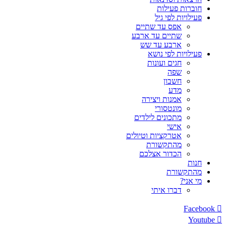
חוברות פעילות
פעילויות לפי גיל
אפס עד שתיים
שתיים עד ארבע
ארבע עד שש
פעילויות לפי נושא
חגים ועונות
שפה
חשבון
מדע
אמנות ויצירה
מונטסורי
מתכונים לילדים
אישי
אטרקציות וטיולים
מהתקשורת
הכדור אצלכם
חנות
מהתקשורת
מי אני?
דברו איתי
Facebook
Youtube