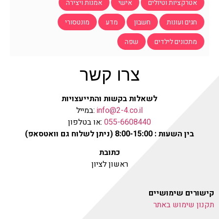
אטרקציות וטיולים
אישי
אמנות ויצירה
חגים ועונות
חשבון
מדע
מונטסורי
מתכונים לילדים
שפה
צרו קשר
לשאלות בקשות והתייעצויות
info@2-4.co.il
:במייל
055-6608440
:או בטלפון
בין השעות : 8:00-15:00 (ניתן לשלוח גם וואטסאפ)
כתובת
ראשון לציון
קישורים שימושיים
תקנון שימוש באתר