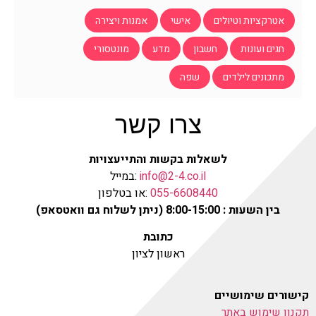
אטרקציות וטיולים
אישי
אמנות ויצירה
חגים ועונות
חשבון
מדע
מונטסורי
מתכונים לילדים
שפה
צרו קשר
לשאלות בקשות והתייעצויות
info@2-4.co.il
:במייל
055-6608440
:או בטלפון
בין השעות : 8:00-15:00 (ניתן לשלוח גם וואטסאפ)
כתובת
ראשון לציון
קישורים שימושיים
תקנון שימוש באתר