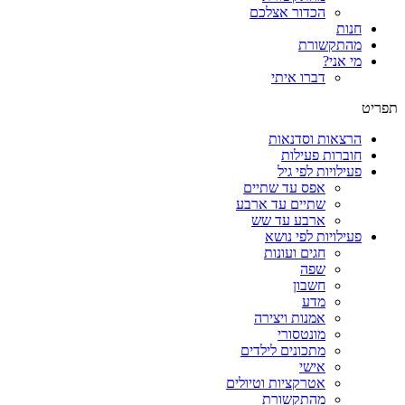
הכדור אצלכם
חנות
מהתקשורת
מי אני?
דברו איתי
תפריט
הרצאות וסדנאות
חוברות פעילות
פעילויות לפי גיל
אפס עד שתיים
שתיים עד ארבע
ארבע עד שש
פעילויות לפי נושא
חגים ועונות
שפה
חשבון
מדע
אמנות ויצירה
מונטסורי
מתכונים לילדים
אישי
אטרקציות וטיולים
מהתקשורת