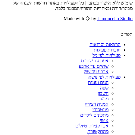
שימוש ללא אישור בכתב. | כל הפעילויות באתר דורשות השגחה של
מבוגר/הורה ובאחריות ההורה/המבוגר בלבד.
Made with 🍋 by
Limoncello Studio
תפריט
הרצאות וסדנאות
חוברות פעילות
פעילויות לפי גיל
אפס עד שתיים
שתיים עד ארבע
ארבע עד שש
פעילויות לפי נושא
חגים ועונות
שפה
חשבון
מדע
אמנות ויצירה
מונטסורי
מתכונים לילדים
אישי
אטרקציות וטיולים
מהתקשורת