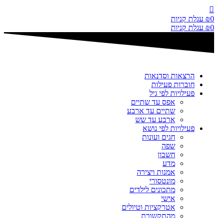
דלג
לתוכן
0
₪
עגלת קניות
0
₪
עגלת קניות
הרצאות וסדנאות
חוברות פעילות
פעילויות לפי גיל
אפס עד שתיים
שתיים עד ארבע
ארבע עד שש
פעילויות לפי נושא
חגים ועונות
שפה
חשבון
מדע
אמנות ויצירה
מונטסורי
מתכונים לילדים
אישי
אטרקציות וטיולים
מהתקשורת