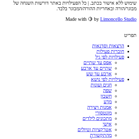
שימוש ללא אישור בכתב. | כל הפעילויות באתר דורשות השגחה של
מבוגר/הורה ובאחריות ההורה/המבוגר בלבד.
Made with 🍋 by
Limoncello Studio
תפריט
הרצאות וסדנאות
חוברות פעילות
פעילויות לפי גיל
אפס עד שתיים
שתיים עד ארבע
ארבע עד שש
פעילויות לפי נושא
חגים ועונות
שפה
חשבון
מדע
אמנות ויצירה
מונטסורי
מתכונים לילדים
אישי
אטרקציות וטיולים
מהתקשורת