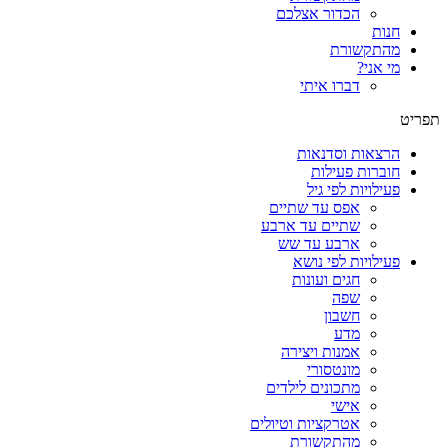
הכדור אצלכם
חנות
מהתקשורת
מי אני?
דברו איתי
תפריט
הרצאות וסדנאות
חוברות פעילות
פעילויות לפי גיל
אפס עד שתיים
שתיים עד ארבע
ארבע עד שש
פעילויות לפי נושא
חגים ועונות
שפה
חשבון
מדע
אמנות ויצירה
מונטסורי
מתכונים לילדים
אישי
אטרקציות וטיולים
מהתקשורת