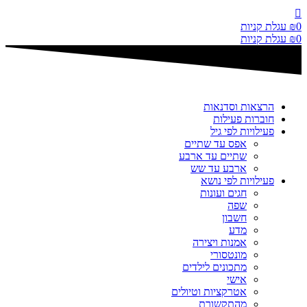
דלג
לתוכן
0
₪
עגלת קניות
0
₪
עגלת קניות
הרצאות וסדנאות
חוברות פעילות
פעילויות לפי גיל
אפס עד שתיים
שתיים עד ארבע
ארבע עד שש
פעילויות לפי נושא
חגים ועונות
שפה
חשבון
מדע
אמנות ויצירה
מונטסורי
מתכונים לילדים
אישי
אטרקציות וטיולים
מהתקשורת