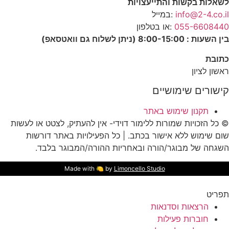
לשאלות בקשות והתייעצויות
info@2-4.co.il
:במייל
055-6608440
:או בטלפון
בין השעות : 8:00-15:00 (ניתן לשלוח גם וואטסאפ)
כתובת
ראשון לציון
קישורים שימושיים
תקנון שימוש באתר
© כל הזכויות שמורות ללימור דוידי- אין להעתיק, לצטט או לעשות
שום שימוש ללא אישור בכתב. | כל הפעילויות באתר דורשות
השגחה של מבוגר/הורה ובאחריות ההורה/המבוגר בלבד.
Made with 🍋 by
Limoncello Studio
תפריט
הרצאות וסדנאות
חוברות פעילות