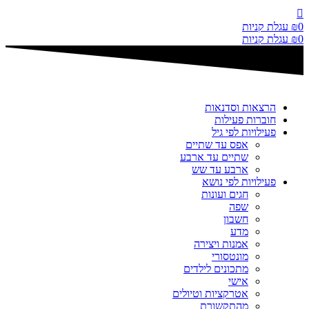
דלג
לתוכן
0
₪
עגלת קניות
0
₪
עגלת קניות
הרצאות וסדנאות
חוברות פעילות
פעילויות לפי גיל
אפס עד שתיים
שתיים עד ארבע
ארבע עד שש
פעילויות לפי נושא
חגים ועונות
שפה
חשבון
מדע
אמנות ויצירה
מונטסורי
מתכונים לילדים
אישי
אטרקציות וטיולים
מהתקשורת