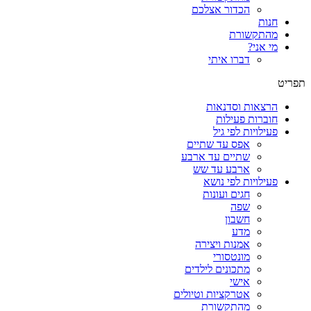
הכדור אצלכם
חנות
מהתקשורת
מי אני?
דברו איתי
תפריט
הרצאות וסדנאות
חוברות פעילות
פעילויות לפי גיל
אפס עד שתיים
שתיים עד ארבע
ארבע עד שש
פעילויות לפי נושא
חגים ועונות
שפה
חשבון
מדע
אמנות ויצירה
מונטסורי
מתכונים לילדים
אישי
אטרקציות וטיולים
מהתקשורת