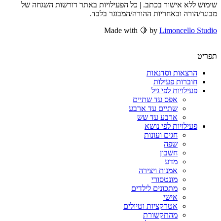
שימוש ללא אישור בכתב. | כל הפעילויות באתר דורשות השגחה של
מבוגר/הורה ובאחריות ההורה/המבוגר בלבד.
Made with 🍋 by
Limoncello Studio
תפריט
הרצאות וסדנאות
חוברות פעילות
פעילויות לפי גיל
אפס עד שתיים
שתיים עד ארבע
ארבע עד שש
פעילויות לפי נושא
חגים ועונות
שפה
חשבון
מדע
אמנות ויצירה
מונטסורי
מתכונים לילדים
אישי
אטרקציות וטיולים
מהתקשורת