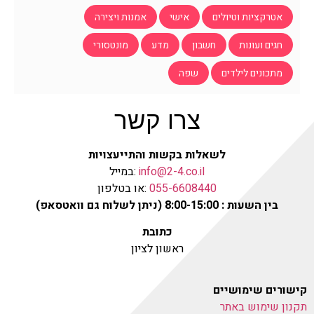
אטרקציות וטיולים
אישי
אמנות ויצירה
חגים ועונות
חשבון
מדע
מונטסורי
מתכונים לילדים
שפה
צרו קשר
לשאלות בקשות והתייעצויות
info@2-4.co.il
:במייל
055-6608440
:או בטלפון
בין השעות : 8:00-15:00 (ניתן לשלוח גם וואטסאפ)
כתובת
ראשון לציון
קישורים שימושיים
תקנון שימוש באתר