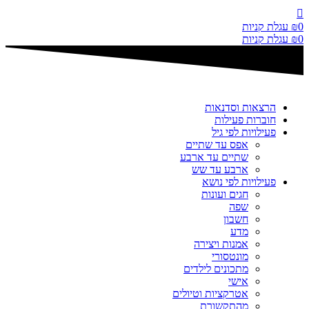
דלג
לתוכן
0
₪
עגלת קניות
0
₪
עגלת קניות
הרצאות וסדנאות
חוברות פעילות
פעילויות לפי גיל
אפס עד שתיים
שתיים עד ארבע
ארבע עד שש
פעילויות לפי נושא
חגים ועונות
שפה
חשבון
מדע
אמנות ויצירה
מונטסורי
מתכונים לילדים
אישי
אטרקציות וטיולים
מהתקשורת