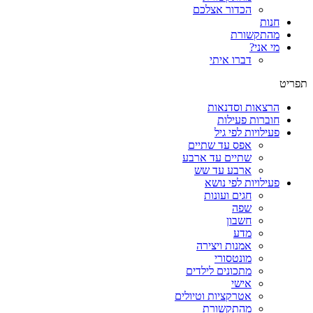
הכדור אצלכם
חנות
מהתקשורת
מי אני?
דברו איתי
תפריט
הרצאות וסדנאות
חוברות פעילות
פעילויות לפי גיל
אפס עד שתיים
שתיים עד ארבע
ארבע עד שש
פעילויות לפי נושא
חגים ועונות
שפה
חשבון
מדע
אמנות ויצירה
מונטסורי
מתכונים לילדים
אישי
אטרקציות וטיולים
מהתקשורת