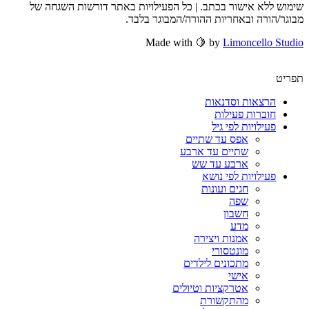
שימוש ללא אישור בכתב. | כל הפעילויות באתר דורשות השגחה של
מבוגר/הורה ובאחריות ההורה/המבוגר בלבד.
Made with 🍋 by
Limoncello Studio
תפריט
הרצאות וסדנאות
חוברות פעילות
פעילויות לפי גיל
אפס עד שתיים
שתיים עד ארבע
ארבע עד שש
פעילויות לפי נושא
חגים ועונות
שפה
חשבון
מדע
אמנות ויצירה
מונטסורי
מתכונים לילדים
אישי
אטרקציות וטיולים
מהתקשורת