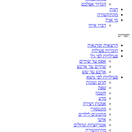
הכדור אצלכם
חנות
מהתקשורת
מי אני?
דברו איתי
תפריט
הרצאות וסדנאות
חוברות פעילות
פעילויות לפי גיל
אפס עד שתיים
שתיים עד ארבע
ארבע עד שש
פעילויות לפי נושא
חגים ועונות
שפה
חשבון
מדע
אמנות ויצירה
מונטסורי
מתכונים לילדים
אישי
אטרקציות וטיולים
מהתקשורת