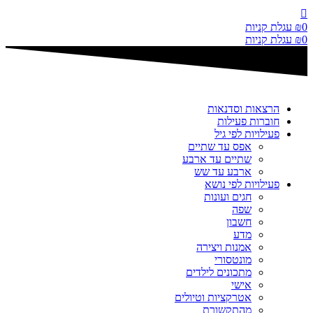
דלג
לתוכן
0
₪
עגלת קניות
0
₪
עגלת קניות
הרצאות וסדנאות
חוברות פעילות
פעילויות לפי גיל
אפס עד שתיים
שתיים עד ארבע
ארבע עד שש
פעילויות לפי נושא
חגים ועונות
שפה
חשבון
מדע
אמנות ויצירה
מונטסורי
מתכונים לילדים
אישי
אטרקציות וטיולים
מהתקשורת