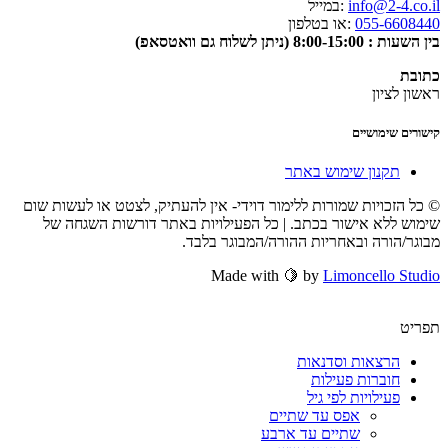
info@2-4.co.il
:במייל
055-6608440
:או בטלפון
בין השעות : 8:00-15:00 (ניתן לשלוח גם וואטסאפ)
כתובת
ראשון לציון
קישורים שימושיים
תקנון שימוש באתר
© כל הזכויות שמורות ללימור דוידי- אין להעתיק, לצטט או לעשות שום
שימוש ללא אישור בכתב. | כל הפעילויות באתר דורשות השגחה של
מבוגר/הורה ובאחריות ההורה/המבוגר בלבד.
Made with 🍋 by
Limoncello Studio
תפריט
הרצאות וסדנאות
חוברות פעילות
פעילויות לפי גיל
אפס עד שתיים
שתיים עד ארבע