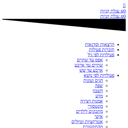
דלג
לתוכן
0
₪
עגלת קניות
0
₪
עגלת קניות
הרצאות וסדנאות
חוברות פעילות
פעילויות לפי גיל
אפס עד שתיים
שתיים עד ארבע
ארבע עד שש
פעילויות לפי נושא
חגים ועונות
שפה
חשבון
מדע
אמנות ויצירה
מונטסורי
מתכונים לילדים
אישי
אטרקציות וטיולים
מהתקשורת