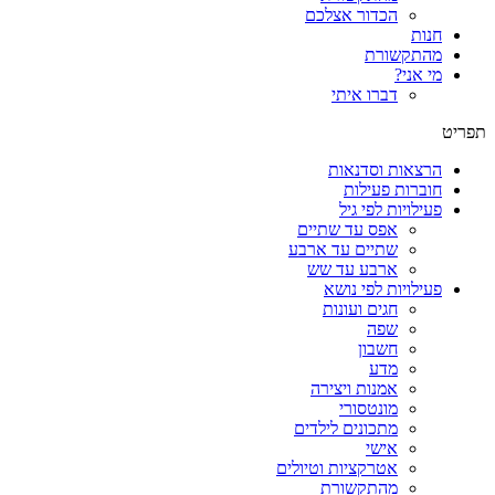
הכדור אצלכם
חנות
מהתקשורת
מי אני?
דברו איתי
תפריט
הרצאות וסדנאות
חוברות פעילות
פעילויות לפי גיל
אפס עד שתיים
שתיים עד ארבע
ארבע עד שש
פעילויות לפי נושא
חגים ועונות
שפה
חשבון
מדע
אמנות ויצירה
מונטסורי
מתכונים לילדים
אישי
אטרקציות וטיולים
מהתקשורת