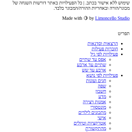
שימוש ללא אישור בכתב. | כל הפעילויות באתר דורשות השגחה של
מבוגר/הורה ובאחריות ההורה/המבוגר בלבד.
Made with 🍋 by
Limoncello Studio
תפריט
הרצאות וסדנאות
חוברות פעילות
פעילויות לפי גיל
אפס עד שתיים
שתיים עד ארבע
ארבע עד שש
פעילויות לפי נושא
חגים ועונות
שפה
חשבון
מדע
אמנות ויצירה
מונטסורי
מתכונים לילדים
אישי
אטרקציות וטיולים
מהתקשורת