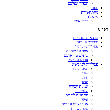
הכדור אצלכם
חנות
מהתקשורת
מי אני?
דברו איתי
תפריט
הרצאות וסדנאות
חוברות פעילות
פעילויות לפי גיל
אפס עד שתיים
שתיים עד ארבע
ארבע עד שש
פעילויות לפי נושא
חגים ועונות
שפה
חשבון
מדע
אמנות ויצירה
מונטסורי
מתכונים לילדים
אישי
אטרקציות וטיולים
מהתקשורת