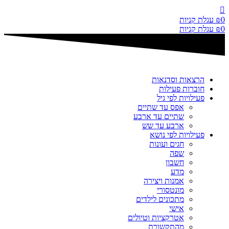
דלג
לתוכן
0
₪
עגלת קניות
0
₪
עגלת קניות
הרצאות וסדנאות
חוברות פעילות
פעילויות לפי גיל
אפס עד שתיים
שתיים עד ארבע
ארבע עד שש
פעילויות לפי נושא
חגים ועונות
שפה
חשבון
מדע
אמנות ויצירה
מונטסורי
מתכונים לילדים
אישי
אטרקציות וטיולים
מהתקשורת