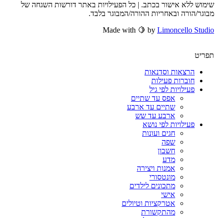
שימוש ללא אישור בכתב. | כל הפעילויות באתר דורשות השגחה של
מבוגר/הורה ובאחריות ההורה/המבוגר בלבד.
Made with 🍋 by
Limoncello Studio
תפריט
הרצאות וסדנאות
חוברות פעילות
פעילויות לפי גיל
אפס עד שתיים
שתיים עד ארבע
ארבע עד שש
פעילויות לפי נושא
חגים ועונות
שפה
חשבון
מדע
אמנות ויצירה
מונטסורי
מתכונים לילדים
אישי
אטרקציות וטיולים
מהתקשורת