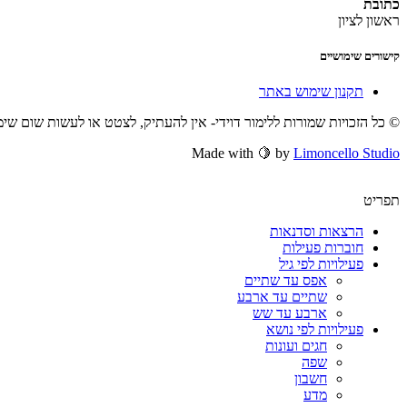
כתובת
ראשון לציון
קישורים שימושיים
תקנון שימוש באתר
© כל הזכויות שמורות ללימור דוידי- אין להעתיק, לצטט או לעשות שום שי
Made with 🍋 by
Limoncello Studio
תפריט
הרצאות וסדנאות
חוברות פעילות
פעילויות לפי גיל
אפס עד שתיים
שתיים עד ארבע
ארבע עד שש
פעילויות לפי נושא
חגים ועונות
שפה
חשבון
מדע