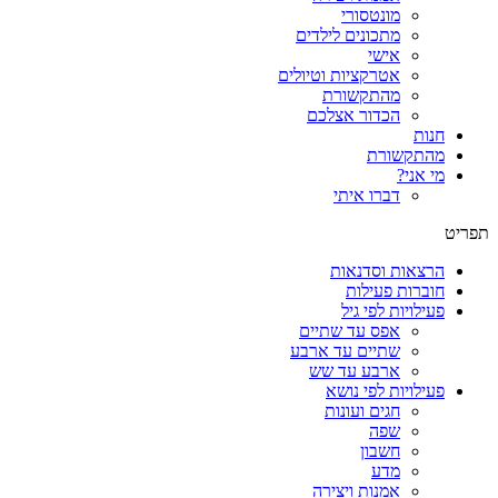
מונטסורי
מתכונים לילדים
אישי
אטרקציות וטיולים
מהתקשורת
הכדור אצלכם
חנות
מהתקשורת
מי אני?
דברו איתי
תפריט
הרצאות וסדנאות
חוברות פעילות
פעילויות לפי גיל
אפס עד שתיים
שתיים עד ארבע
ארבע עד שש
פעילויות לפי נושא
חגים ועונות
שפה
חשבון
מדע
אמנות ויצירה