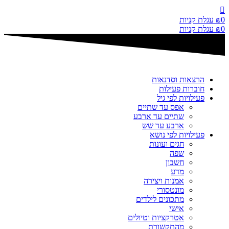
דלג
לתוכן
0
₪
עגלת קניות
0
₪
עגלת קניות
הרצאות וסדנאות
חוברות פעילות
פעילויות לפי גיל
אפס עד שתיים
שתיים עד ארבע
ארבע עד שש
פעילויות לפי נושא
חגים ועונות
שפה
חשבון
מדע
אמנות ויצירה
מונטסורי
מתכונים לילדים
אישי
אטרקציות וטיולים
מהתקשורת