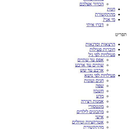
הכדור אצלכם
חנות
מהתקשורת
מי אני?
דברו איתי
תפריט
הרצאות וסדנאות
חוברות פעילות
פעילויות לפי גיל
אפס עד שתיים
שתיים עד ארבע
ארבע עד שש
פעילויות לפי נושא
חגים ועונות
שפה
חשבון
מדע
אמנות ויצירה
מונטסורי
מתכונים לילדים
אישי
אטרקציות וטיולים
מהתקשורת