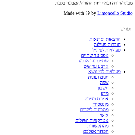
מבוגר/הורה ובאחריות ההורה/המבוגר בלבד.
Made with 🍋 by
Limoncello Studio
תפריט
הרצאות וסדנאות
חוברות פעילות
פעילויות לפי גיל
אפס עד שתיים
שתיים עד ארבע
ארבע עד שש
פעילויות לפי נושא
חגים ועונות
שפה
חשבון
מדע
אמנות ויצירה
מונטסורי
מתכונים לילדים
אישי
אטרקציות וטיולים
מהתקשורת
הכדור אצלכם