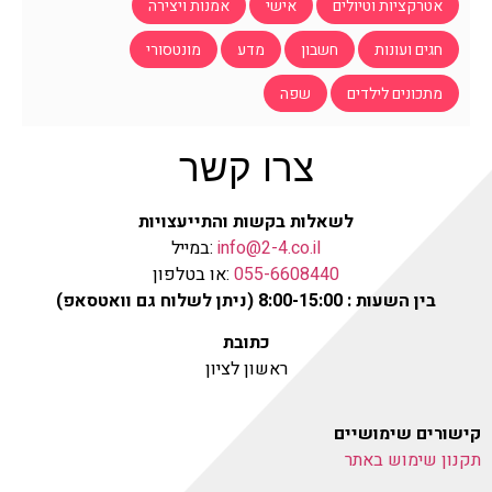
אטרקציות וטיולים
אישי
אמנות ויצירה
חגים ועונות
חשבון
מדע
מונטסורי
מתכונים לילדים
שפה
צרו קשר
לשאלות בקשות והתייעצויות
info@2-4.co.il
:במייל
055-6608440
:או בטלפון
בין השעות : 8:00-15:00 (ניתן לשלוח גם וואטסאפ)
כתובת
ראשון לציון
קישורים שימושיים
תקנון שימוש באתר