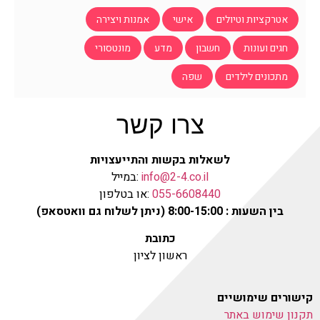
אטרקציות וטיולים
אישי
אמנות ויצירה
חגים ועונות
חשבון
מדע
מונטסורי
מתכונים לילדים
שפה
צרו קשר
לשאלות בקשות והתייעצויות
info@2-4.co.il
:במייל
055-6608440
:או בטלפון
בין השעות : 8:00-15:00 (ניתן לשלוח גם וואטסאפ)
כתובת
ראשון לציון
קישורים שימושיים
תקנון שימוש באתר