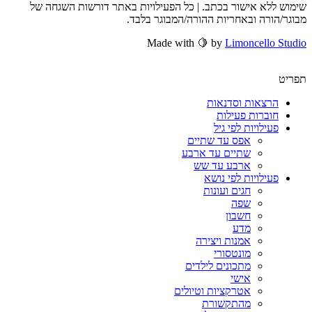
שימוש ללא אישור בכתב. | כל הפעילויות באתר דורשות השגחה של
מבוגר/הורה ובאחריות ההורה/המבוגר בלבד.
Made with 🍋 by
Limoncello Studio
תפריט
הרצאות וסדנאות
חוברות פעילות
פעילויות לפי גיל
אפס עד שתיים
שתיים עד ארבע
ארבע עד שש
פעילויות לפי נושא
חגים ועונות
שפה
חשבון
מדע
אמנות ויצירה
מונטסורי
מתכונים לילדים
אישי
אטרקציות וטיולים
מהתקשורת