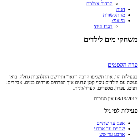
הכדור אצלכם
חנות
מהתקשורת
מי אני?
דברו איתי
משחקי מים לילדים
פרח הקסמים
בפעילות הזו, אתן תשמעו הרבה "וואו" ותירשם התלהבות גדולה. בואו
נעשה עם הילדים ניסוי קטן ונדגים איך הפרחים פורחים במים. אביזרים:
דפים, עפרון, מספרים, קערה/גיגית.
08/19/2017
אין תגובות
פעילות לפי גיל
אפס עד שתיים
שתיים עד ארבע
ארבע עד שש