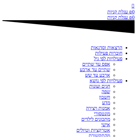
דלג
לתוכן
0
₪
עגלת קניות
0
₪
עגלת קניות
הרצאות וסדנאות
חוברות פעילות
פעילויות לפי גיל
אפס עד שתיים
שתיים עד ארבע
ארבע עד שש
פעילויות לפי נושא
חגים ועונות
שפה
חשבון
מדע
אמנות ויצירה
מונטסורי
מתכונים לילדים
אישי
אטרקציות וטיולים
מהתקשורת