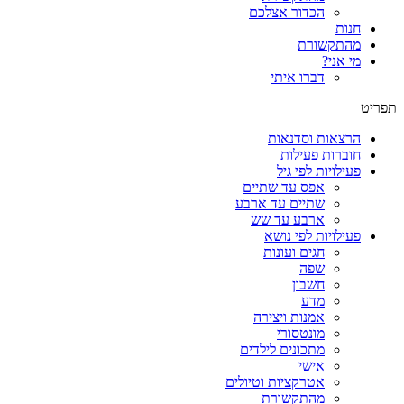
הכדור אצלכם
חנות
מהתקשורת
מי אני?
דברו איתי
תפריט
הרצאות וסדנאות
חוברות פעילות
פעילויות לפי גיל
אפס עד שתיים
שתיים עד ארבע
ארבע עד שש
פעילויות לפי נושא
חגים ועונות
שפה
חשבון
מדע
אמנות ויצירה
מונטסורי
מתכונים לילדים
אישי
אטרקציות וטיולים
מהתקשורת