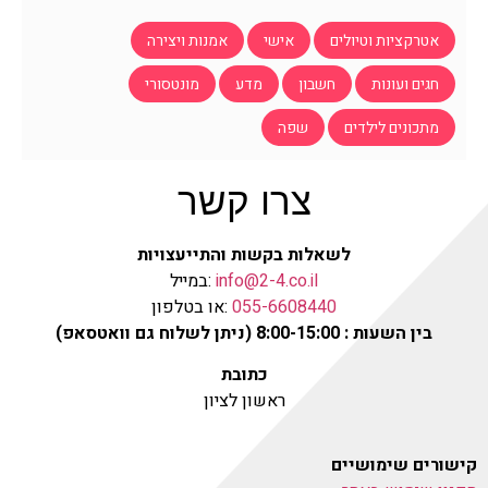
אטרקציות וטיולים
אישי
אמנות ויצירה
חגים ועונות
חשבון
מדע
מונטסורי
מתכונים לילדים
שפה
צרו קשר
לשאלות בקשות והתייעצויות
info@2-4.co.il
:במייל
055-6608440
:או בטלפון
בין השעות : 8:00-15:00 (ניתן לשלוח גם וואטסאפ)
כתובת
ראשון לציון
קישורים שימושיים