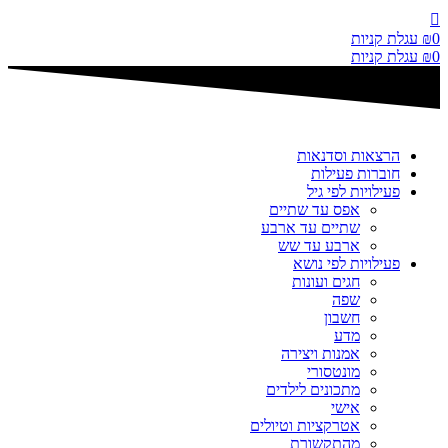
דלג
לתוכן
0
₪
עגלת קניות
0
₪
עגלת קניות
הרצאות וסדנאות
חוברות פעילות
פעילויות לפי גיל
אפס עד שתיים
שתיים עד ארבע
ארבע עד שש
פעילויות לפי נושא
חגים ועונות
שפה
חשבון
מדע
אמנות ויצירה
מונטסורי
מתכונים לילדים
אישי
אטרקציות וטיולים
מהתקשורת