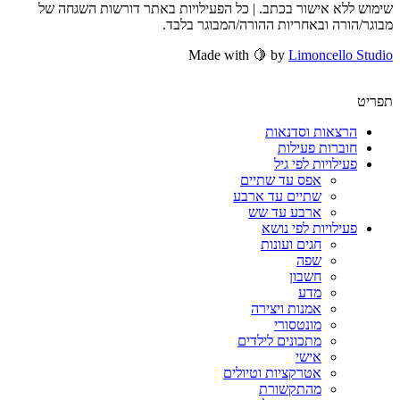
שימוש ללא אישור בכתב. | כל הפעילויות באתר דורשות השגחה של
מבוגר/הורה ובאחריות ההורה/המבוגר בלבד.
Made with 🍋 by
Limoncello Studio
תפריט
הרצאות וסדנאות
חוברות פעילות
פעילויות לפי גיל
אפס עד שתיים
שתיים עד ארבע
ארבע עד שש
פעילויות לפי נושא
חגים ועונות
שפה
חשבון
מדע
אמנות ויצירה
מונטסורי
מתכונים לילדים
אישי
אטרקציות וטיולים
מהתקשורת