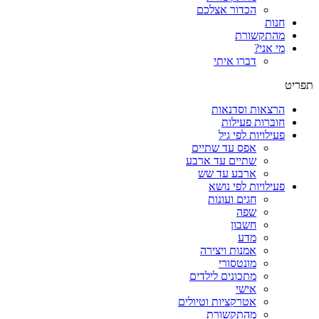
הכדור אצלכם
חנות
מהתקשורת
מי אני?
דברו איתי
תפריט
הרצאות וסדנאות
חוברות פעילות
פעילויות לפי גיל
אפס עד שתיים
שתיים עד ארבע
ארבע עד שש
פעילויות לפי נושא
חגים ועונות
שפה
חשבון
מדע
אמנות ויצירה
מונטסורי
מתכונים לילדים
אישי
אטרקציות וטיולים
מהתקשורת