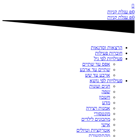
דלג
לתוכן
0
₪
עגלת קניות
0
₪
עגלת קניות
הרצאות וסדנאות
חוברות פעילות
פעילויות לפי גיל
אפס עד שתיים
שתיים עד ארבע
ארבע עד שש
פעילויות לפי נושא
חגים ועונות
שפה
חשבון
מדע
אמנות ויצירה
מונטסורי
מתכונים לילדים
אישי
אטרקציות וטיולים
מהתקשורת