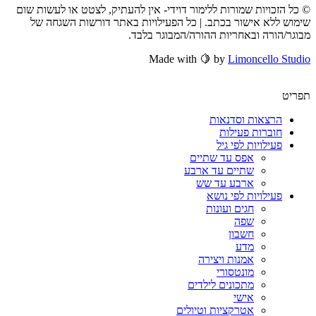
© כל הזכויות שמורות ללימור דוידי- אין להעתיק, לצטט או לעשות שום
שימוש ללא אישור בכתב. | כל הפעילויות באתר דורשות השגחה של
מבוגר/הורה ובאחריות ההורה/המבוגר בלבד.
Made with 🍋 by
Limoncello Studio
תפריט
הרצאות וסדנאות
חוברות פעילות
פעילויות לפי גיל
אפס עד שתיים
שתיים עד ארבע
ארבע עד שש
פעילויות לפי נושא
חגים ועונות
שפה
חשבון
מדע
אמנות ויצירה
מונטסורי
מתכונים לילדים
אישי
אטרקציות וטיולים