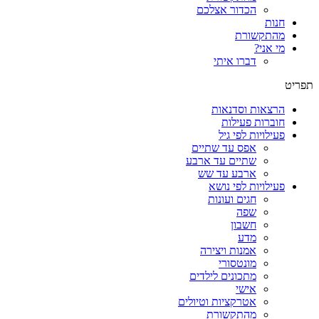
הכדור אצלכם
חנות
מהתקשורת
מי אני?
דברו איתי
תפריט
הרצאות וסדנאות
חוברות פעילות
פעילויות לפי גיל
אפס עד שתיים
שתיים עד ארבע
ארבע עד שש
פעילויות לפי נושא
חגים ועונות
שפה
חשבון
מדע
אמנות ויצירה
מונטסורי
מתכונים לילדים
אישי
אטרקציות וטיולים
מהתקשורת