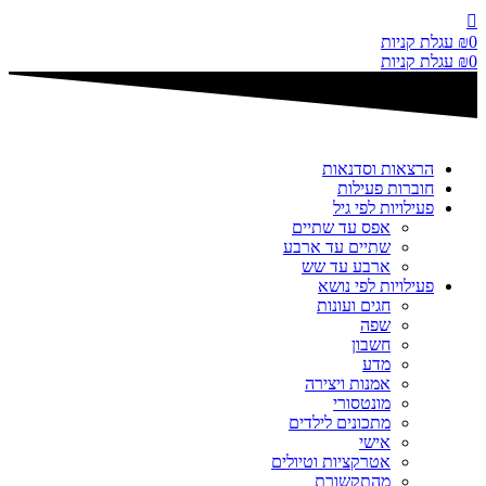
דלג
לתוכן
0
₪
עגלת קניות
0
₪
עגלת קניות
הרצאות וסדנאות
חוברות פעילות
פעילויות לפי גיל
אפס עד שתיים
שתיים עד ארבע
ארבע עד שש
פעילויות לפי נושא
חגים ועונות
שפה
חשבון
מדע
אמנות ויצירה
מונטסורי
מתכונים לילדים
אישי
אטרקציות וטיולים
מהתקשורת