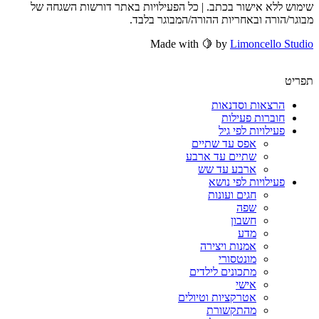
שימוש ללא אישור בכתב. | כל הפעילויות באתר דורשות השגחה של
מבוגר/הורה ובאחריות ההורה/המבוגר בלבד.
Made with 🍋 by
Limoncello Studio
תפריט
הרצאות וסדנאות
חוברות פעילות
פעילויות לפי גיל
אפס עד שתיים
שתיים עד ארבע
ארבע עד שש
פעילויות לפי נושא
חגים ועונות
שפה
חשבון
מדע
אמנות ויצירה
מונטסורי
מתכונים לילדים
אישי
אטרקציות וטיולים
מהתקשורת