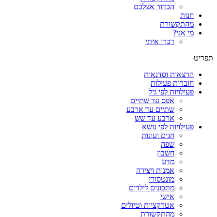
הכדור אצלכם
חנות
מהתקשורת
מי אני?
דברו איתי
תפריט
הרצאות וסדנאות
חוברות פעילות
פעילויות לפי גיל
אפס עד שתיים
שתיים עד ארבע
ארבע עד שש
פעילויות לפי נושא
חגים ועונות
שפה
חשבון
מדע
אמנות ויצירה
מונטסורי
מתכונים לילדים
אישי
אטרקציות וטיולים
מהתקשורת