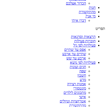
הכדור אצלכם
חנות
מהתקשורת
מי אני?
דברו איתי
תפריט
הרצאות וסדנאות
חוברות פעילות
פעילויות לפי גיל
אפס עד שתיים
שתיים עד ארבע
ארבע עד שש
פעילויות לפי נושא
חגים ועונות
שפה
חשבון
מדע
אמנות ויצירה
מונטסורי
מתכונים לילדים
אישי
אטרקציות וטיולים
מהתקשורת