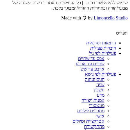
שימוש ללא אישור בכתב. | כל הפעילויות באתר דורשות השגחה של
מבוגר/הורה ובאחריות ההורה/המבוגר בלבד.
Made with 🍋 by
Limoncello Studio
תפריט
הרצאות וסדנאות
חוברות פעילות
פעילויות לפי גיל
אפס עד שתיים
שתיים עד ארבע
ארבע עד שש
פעילויות לפי נושא
חגים ועונות
שפה
חשבון
מדע
אמנות ויצירה
מונטסורי
מתכונים לילדים
אישי
אטרקציות וטיולים
מהתקשורת