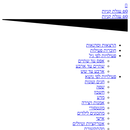
דלג
לתוכן
0
₪
עגלת קניות
0
₪
עגלת קניות
הרצאות וסדנאות
חוברות פעילות
פעילויות לפי גיל
אפס עד שתיים
שתיים עד ארבע
ארבע עד שש
פעילויות לפי נושא
חגים ועונות
שפה
חשבון
מדע
אמנות ויצירה
מונטסורי
מתכונים לילדים
אישי
אטרקציות וטיולים
מהתקשורת