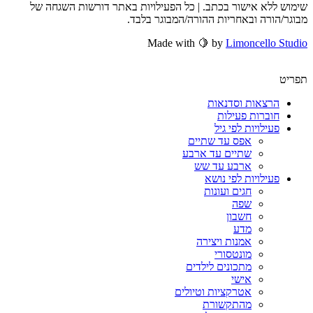
שימוש ללא אישור בכתב. | כל הפעילויות באתר דורשות השגחה של
מבוגר/הורה ובאחריות ההורה/המבוגר בלבד.
Made with 🍋 by
Limoncello Studio
תפריט
הרצאות וסדנאות
חוברות פעילות
פעילויות לפי גיל
אפס עד שתיים
שתיים עד ארבע
ארבע עד שש
פעילויות לפי נושא
חגים ועונות
שפה
חשבון
מדע
אמנות ויצירה
מונטסורי
מתכונים לילדים
אישי
אטרקציות וטיולים
מהתקשורת