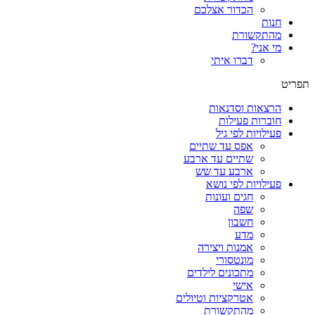
הכדור אצלכם
חנות
מהתקשורת
מי אני?
דברו איתי
תפריט
הרצאות וסדנאות
חוברות פעילות
פעילויות לפי גיל
אפס עד שתיים
שתיים עד ארבע
ארבע עד שש
פעילויות לפי נושא
חגים ועונות
שפה
חשבון
מדע
אמנות ויצירה
מונטסורי
מתכונים לילדים
אישי
אטרקציות וטיולים
מהתקשורת