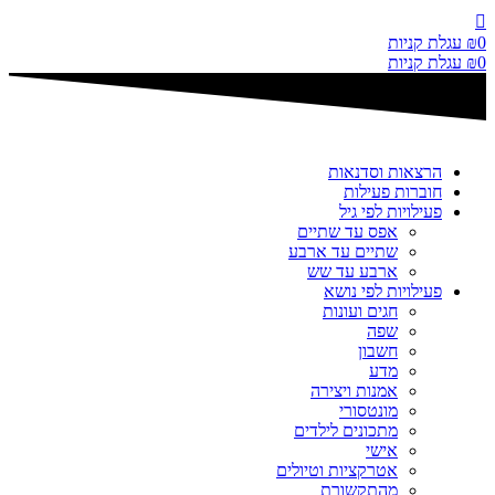
דלג
לתוכן
0
₪
עגלת קניות
0
₪
עגלת קניות
הרצאות וסדנאות
חוברות פעילות
פעילויות לפי גיל
אפס עד שתיים
שתיים עד ארבע
ארבע עד שש
פעילויות לפי נושא
חגים ועונות
שפה
חשבון
מדע
אמנות ויצירה
מונטסורי
מתכונים לילדים
אישי
אטרקציות וטיולים
מהתקשורת