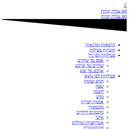
דלג
לתוכן
0
₪
עגלת קניות
0
₪
עגלת קניות
הרצאות וסדנאות
חוברות פעילות
פעילויות לפי גיל
אפס עד שתיים
שתיים עד ארבע
ארבע עד שש
פעילויות לפי נושא
חגים ועונות
שפה
חשבון
מדע
אמנות ויצירה
מונטסורי
מתכונים לילדים
אישי
אטרקציות וטיולים
מהתקשורת