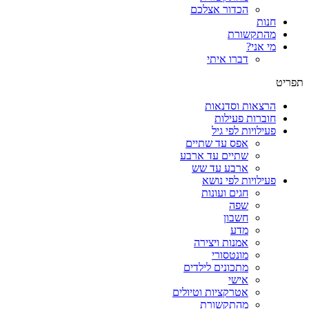
הכדור אצלכם
חנות
מהתקשורת
מי אני?
דברו איתי
תפריט
הרצאות וסדנאות
חוברות פעילות
פעילויות לפי גיל
אפס עד שתיים
שתיים עד ארבע
ארבע עד שש
פעילויות לפי נושא
חגים ועונות
שפה
חשבון
מדע
אמנות ויצירה
מונטסורי
מתכונים לילדים
אישי
אטרקציות וטיולים
מהתקשורת