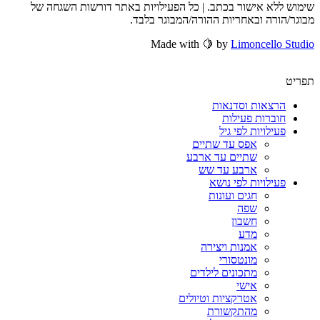
שימוש ללא אישור בכתב. | כל הפעילויות באתר דורשות השגחה של
מבוגר/הורה ובאחריות ההורה/המבוגר בלבד.
Made with 🍋 by
Limoncello Studio
תפריט
הרצאות וסדנאות
חוברות פעילות
פעילויות לפי גיל
אפס עד שתיים
שתיים עד ארבע
ארבע עד שש
פעילויות לפי נושא
חגים ועונות
שפה
חשבון
מדע
אמנות ויצירה
מונטסורי
מתכונים לילדים
אישי
אטרקציות וטיולים
מהתקשורת