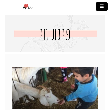
₪
0
פינת חי