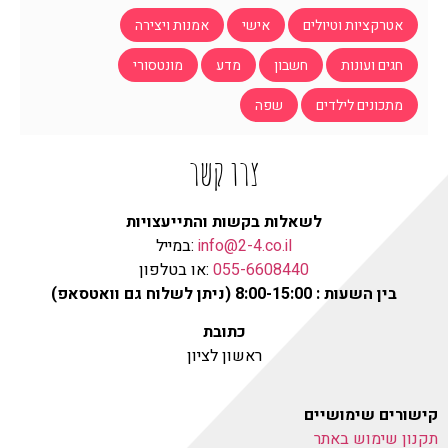
אטרקציות וטיולים
אישי
אמנות ויצירה
חגים ועונות
חשבון
מדע
מונטסורי
מתכונים לילדים
שפה
צרו קשר
לשאלות בקשות והתייעצויות
info@2-4.co.il
:במייל
055-6608440
:או בטלפון
בין השעות : 8:00-15:00 (ניתן לשלוח גם וואטסאפ)
כתובת
ראשון לציון
קישורים שימושיים
תקנון שימוש באתר